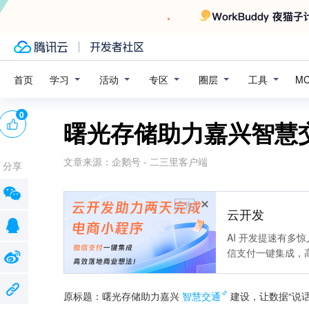
学习
活动
专区
圈层
工具
首页
M
0
曙光存储助力嘉兴智慧
文章来源：
企鹅号 - 二三里客户端
分享
广告
云开发
AI 开发提速有多
信支付一键集成，
原标题：曙光存储助力嘉兴
智慧交通
建设，让数据“说话