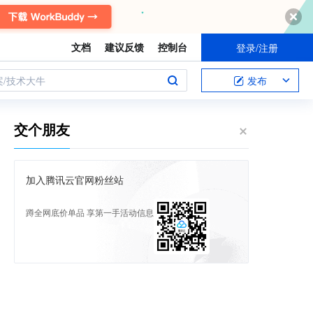
文档
建议反馈
控制台
登录/注册
案/技术大牛
发布
交个朋友
加入腾讯云官网粉丝站
蹲全网底价单品 享第一手活动信息