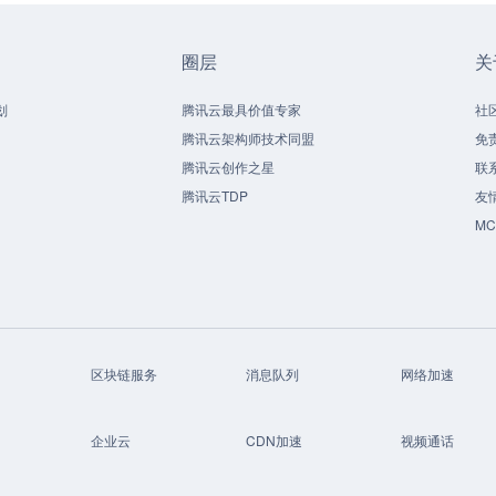
圈层
关
划
腾讯云最具价值专家
社
腾讯云架构师技术同盟
免
腾讯云创作之星
联
腾讯云TDP
友
M
区块链服务
消息队列
网络加速
企业云
CDN加速
视频通话