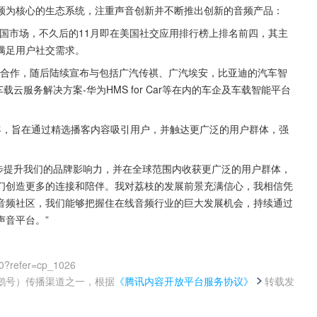
频为核心的生态系统，注重声音创新并不断推出创新的音频产品：
进入美国市场，不久后的11月即在美国社交应用排行榜上排名前四，其主
满足用户社交需求。
达成合作，随后陆续宣布与包括广汽传祺、广汽埃安，比亚迪的汽车智
载云服务解决方案-华为HMS for Car等在内的车企及车载智能平台
客，旨在通过精选播客内容吸引用户，并触达更广泛的用户群体，强
进一步提升我们的品牌影响力，并在全球范围内收获更广泛的用户群体，
们创造更多的连接和陪伴。我对荔枝的发展前景充满信心，我相信凭
音频社区，我们能够把握住在线音频行业的巨大发展机会，持续通过
声音平台。”
0?refer=cp_1026
鹅号）传播渠道之一，根据
《腾讯内容开放平台服务协议》
转载发
。