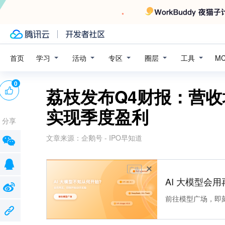
学习
活动
专区
圈层
工具
首页
M
0
荔枝发布Q4财报：营
实现季度盈利
分享
文章来源：
企鹅号 - IPO早知道
广告
AI 大模型会用
前往模型广场，即