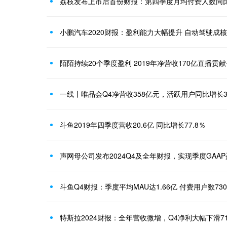
荔枝发布上市后首份财报：第四季度月均付费人数同比
小鹏汽车2020财报：盈利能力大幅提升 自动驾驶成
陌陌持续20个季度盈利 2019年净营收170亿直播贡
一线丨唯品会Q4净营收358亿元，活跃用户同比增长3
斗鱼2019年四季度营收20.6亿 同比增长77.8％
声网母公司发布2024Q4及全年财报，实现季度GAA
斗鱼Q4财报：季度平均MAU达1.66亿 付费用户数73
特斯拉2024财报：全年营收微增，Q4净利大幅下滑7