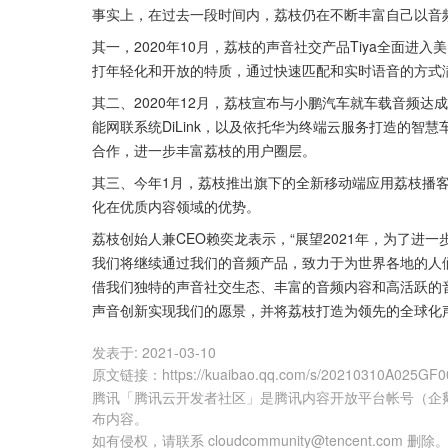
事实上，在过去一段时间内，荔枝仍在不断丰富自己以音
其一，2020年10月，荔枝的声音社交产品Tiya全面
打年轻化和开放的特质，通过快速匹配和实时语音的方式
其二、2020年12月，荔枝宣布与小鹏汽车就车载音频
能网联系统DiLink，以及依托华为终端云服务打造的智慧车
合作，进一步丰富荔枝的用户圈层。
其三、今年1月，荔枝推出旗下的全新移动端应用荔枝播
化在优质内容领域的优势。
荔枝创始人兼CEO赖奕龙表示，“展望2021年，为了
我们将继续通过我们的音频产品，致力于为世界各地的人
借我们独特的声音社交生态、丰富的音频内容和高活跃的
声音创新实现我们的愿景，并将荔枝打造为领先的全球化
发表于:
2021-03-10
原文链接
：
https://kuaibao.qq.com/s/20210310A025GF0
腾讯「腾讯云开发者社区」是腾讯内容开放平台帐号（企
布内容。
如有侵权，请联系 cloudcommunity@tencent.com 删除