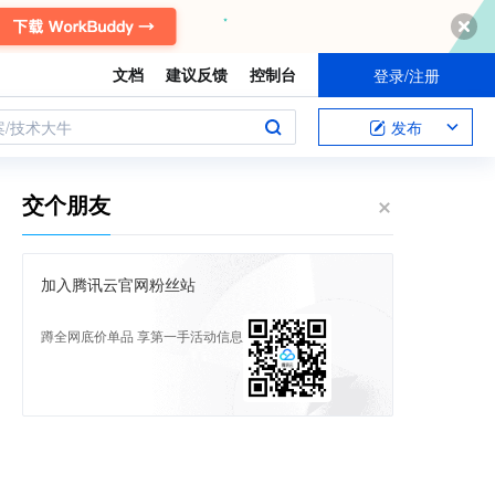
文档
建议反馈
控制台
登录/注册
案/技术大牛
发布
交个朋友
加入腾讯云官网粉丝站
蹲全网底价单品 享第一手活动信息