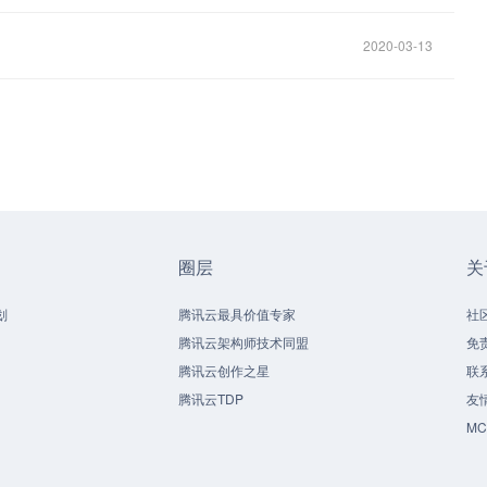
2020-03-13
圈层
关
划
腾讯云最具价值专家
社
腾讯云架构师技术同盟
免
腾讯云创作之星
联
腾讯云TDP
友
M