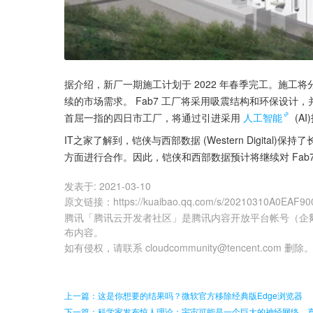
据介绍，新厂一期施工计划于 2022 年春季完工。施
续的市场需求。 Fab7 工厂将采用吸震结构和环保设计
首屈一指的四日市工厂，将通过引进采用
人工智能
 (
IT之家了解到，铠侠与西部数据 (Western Digita
方面进行合作。因此，铠侠和西部数据预计将继续对 Fab7
发表于:
2021-03-10
原文链接
：
https://kuaibao.qq.com/s/20210310A0EAF90
腾讯「腾讯云开发者社区」是腾讯内容开放平台帐号（企
布内容。
如有侵权，请联系 cloudcommunity@tencent.com 删除
上一篇：这是你想要的结果吗？微软官方移除经典版Edge浏览器
下一篇：科学家发布惊人理论：宇宙可能是一个巨大的神经网络，