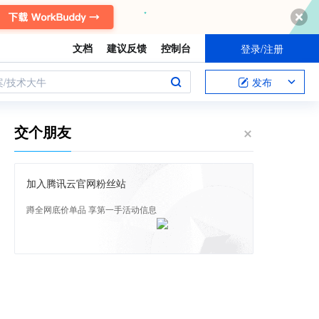
文档
建议反馈
控制台
登录/注册
案/技术大牛
发布
交个朋友
加入腾讯云官网粉丝站
蹲全网底价单品 享第一手活动信息