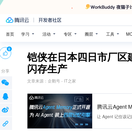
学习
活动
专区
圈层
工具
首页
M
0
铠侠在日本四日市厂区建
闪存生产
分享
文章来源：
企鹅号 - IT之家
广告
腾讯云Agent 
让 Agent 记