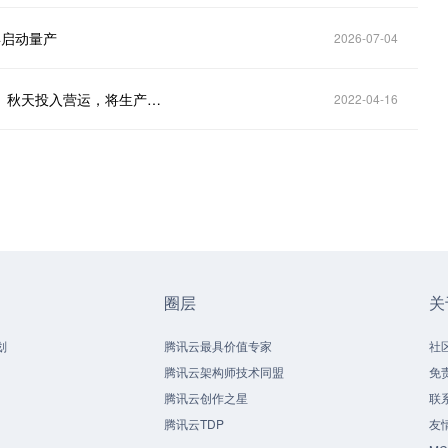
年启动量产
2026-07-04
财联社4月15日电，铠侠宣布半导体制造工厂（Fab7）秋天投入营运，将生产3D NAND。
2022-04-16
圈层
关
划
腾讯云最具价值专家
社
腾讯云架构师技术同盟
免
腾讯云创作之星
联
腾讯云TDP
友