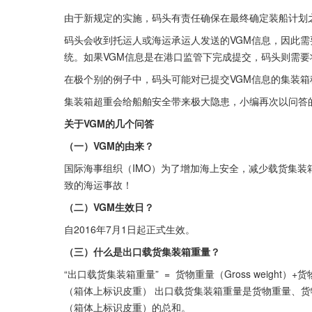
由于新规定的实施，码头有责任确保在最终确定装船计划
码头会收到托运人或海运承运人发送的VGM信息，因此需
统。如果VGM信息是在港口监管下完成提交，码头则需
在极个别的例子中，码头可能对已提交VGM信息的集装
集装箱超重会给船舶安全带来极大隐患，小编再次以问答
关于VGM的几个问答
（一）VGM的由来？
国际海事组织（IMO）为了增加海上安全，减少载货集
致的海运事故！
（二）VGM生效日？
自2016年7月1日起正式生效。
（三）什么是出口载货集装箱重量？
“出口载货集装箱重量”  =  货物重量（Gross wei
（箱体上标识皮重） 出口载货集装箱重量是货物重量、
（箱体上标识皮重）的总和。