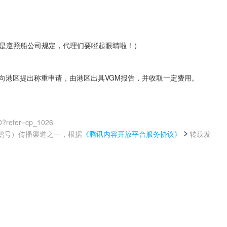
还是遵照船公司规定，代理们要瞪起眼睛啦！）
向港区提出称重申请，由港区出具VGM报告，并收取一定费用。
）
0?refer=cp_1026
鹅号）传播渠道之一，根据
《腾讯内容开放平台服务协议》
转载发
。