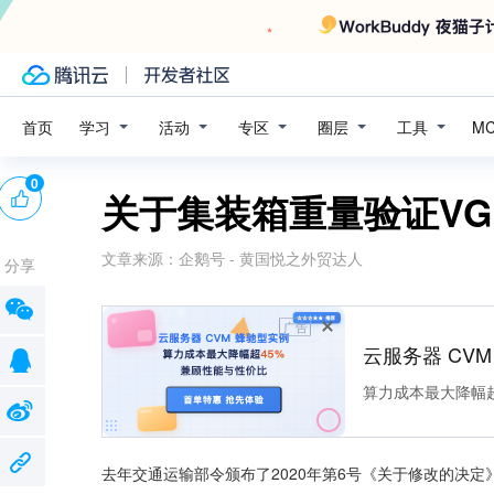
学习
活动
专区
圈层
工具
首页
M
0
关于集装箱重量验证V
文章来源：
企鹅号 - 黄国悦之外贸达人
分享
广告
云服务器 CV
算力成本最大降幅超
去年交通运输部令颁布了2020年第6号《关于修改的决