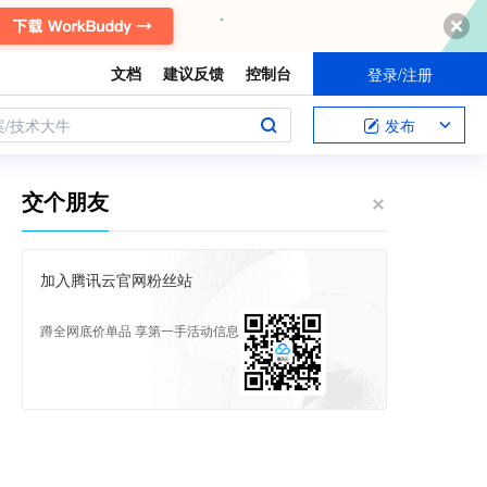
文档
建议反馈
控制台
登录/注册
案/技术大牛
发布
交个朋友
加入腾讯云官网粉丝站
蹲全网底价单品 享第一手活动信息