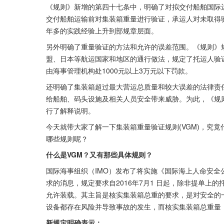
《规则》新增的第四十七条中，明确了对拟交付船舶国际
交付船舶运输前对集装箱重量进行验证，承运人对未取得
年多的实践经验上升到部规章层面。
另外明确了重量验证的方法和允许的误差范围。《规则》
盟、日本等航运国家和地区的通行做法，规定了托运人验
由海事管理机构处1000元以上3万元以下罚款。
还明确了集装箱超过最大营运总质量和较大误差的法律责
给船舶、码头设施及相关人员安全带来威胁。为此，《规
行了解释说明。
今天就带大家了解一下集装箱重量验证规则(VGM)，究竟
哪些规则呢？
什么是VGM？又有那些具体规则？
国际海事组织（IMO）发布了将实施《国际海上人命安全公
求的消息，规定要求自2016年7月1 日起，除非提单上
允许装载。其主旨是核实集装箱总重的要求，是对安全的
设备都存在风险并导致事故的发生，而核实集装箱总重量
新规定明确表示：