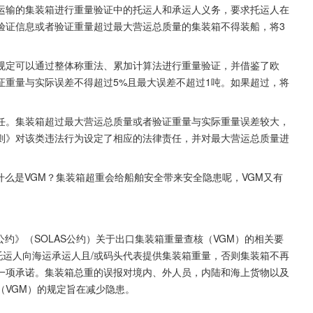
运输的集装箱进行重量验证中的托运人和承运人义务，要求托运人在
验证信息或者验证重量超过最大营运总质量的集装箱不得装船，将3
规定可以通过整体称重法、累加计算法进行重量验证，并借鉴了欧
证重量与实际误差不得超过5%且最大误差不超过1吨。如果超过，将
任。集装箱超过最大营运总质量或者验证重量与实际重量误差较大，
则》对该类违法行为设定了相应的法律责任，并对最大营运总质量进
什么是VGM？集装箱超重会给船舶安全带来安全隐患呢，VGM又有
约》（SOLAS公约）关于出口集装箱重量查核（VGM）的相关要
的托运人向海运承运人且/或码头代表提供集装箱重量，否则集装箱不再
一项承诺。集装箱总重的误报对境内、外人员，内陆和海上货物以及
（VGM）的规定旨在减少隐患。