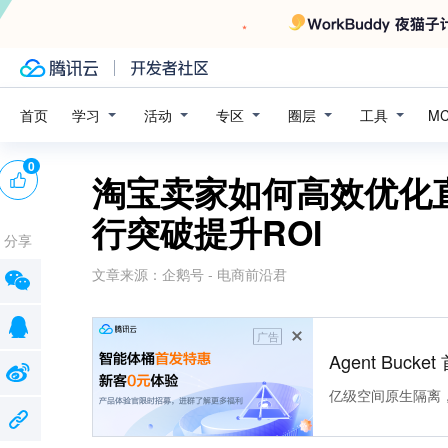
学习
活动
专区
圈层
工具
首页
M
0
淘宝卖家如何高效优化
行突破提升ROI
分享
文章来源：
企鹅号 - 电商前沿君
广告
Agent Buck
亿级空间原生隔离