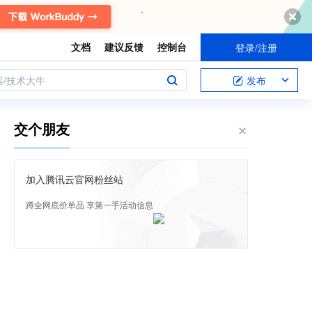
文档
建议反馈
控制台
登录/注册
案/技术大牛
发布
交个朋友
加入腾讯云官网粉丝站
蹲全网底价单品 享第一手活动信息