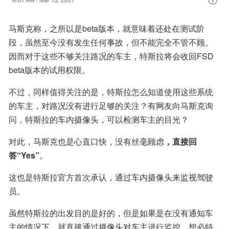
马斯克称，之所以是beta版本，就意味着还处在测试阶
段，虽然至今没有发生任何事故，但不能完全不管不顾。
因而对于这些不够关注路况的车主，特斯拉将会收回FSD 
beta版本的试用权限。
不过，同样值得关注的是，特斯拉怎么知道使用这些系统
的车主，对路况没有进行足够的关注？有网友向马斯克询
问，特斯拉的车内摄像头，可以检测车主的目光？
对此，马斯克也是心直口快，没有丝毫顾虑
，直接回
答“Yes”
。
这也是特斯拉官方首次承认，通过车内摄像头来监视驾驶
员。
虽然特斯拉的出发目的是好的，但是如果是在没有通知车
主的情况下，就直接通过摄像头对车主进行监控，想必特