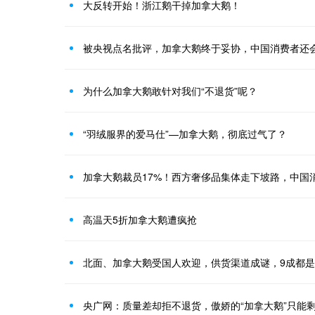
大反转开始！浙江鹅干掉加拿大鹅！
被央视点名批评，加拿大鹅终于妥协，中国消费者还
为什么加拿大鹅敢针对我们“不退货”呢？
“羽绒服界的爱马仕”—加拿大鹅，彻底过气了？
加拿大鹅裁员17%！西方奢侈品集体走下坡路，中国
高温天5折加拿大鹅遭疯抢
北面、加拿大鹅受国人欢迎，供货渠道成谜，9成都
央广网：质量差却拒不退货，傲娇的“加拿大鹅”只能剩