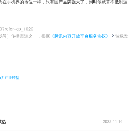
为在手机界的地位一样，只有国产品牌强大了，到时候就算不抵制这
00?refer=cp_1026
鹅号）传播渠道之一，根据
《腾讯内容开放平台服务协议》
转载发
。
助力产业转型
绒热
2022-11-16