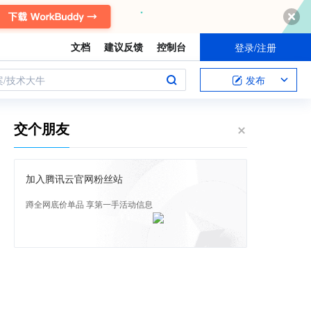
文档
建议反馈
控制台
登录/注册
案/技术大牛
发布
交个朋友
加入腾讯云官网粉丝站
蹲全网底价单品 享第一手活动信息