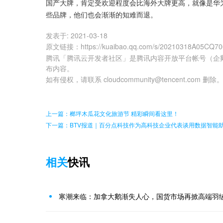
国产大牌，肯定受欢迎程度会比海外大牌更高，就像是华
些品牌，他们也会渐渐的知难而退。
发表于:
2021-03-18
原文链接
：
https://kuaibao.qq.com/s/20210318A05CQ7
腾讯「腾讯云开发者社区」是腾讯内容开放平台帐号（企
布内容。
如有侵权，请联系 cloudcommunity@tencent.com 删除
上一篇：榔坪木瓜花文化旅游节 精彩瞬间看这里！
下一篇：BTV报道｜百分点科技作为高科技企业代表谈用数据智能
相关
快讯
寒潮来临：加拿大鹅渐失人心，国货市场再掀高端羽