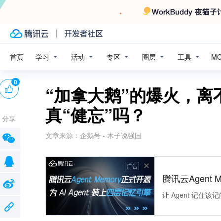
学习
活动
专区
圈层
工具
首页
M
0
“加拿大鹅”的爆火，
真“健忘”吗？
分享
文章来源：
企鹅号 - 木子说强国
广告
腾讯云Agent 
让 Agent 记