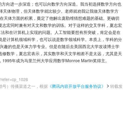
理的方向进一步深造；也可以向数学方向深造。我当初选择数学方向也
选择天体物理，但天体数学就比较少。老师就劝我让我做天体数学方
为在天体方面的积累，奠定了他解出庞勒维猜想难题的基础。更确切
夏志宏同时兼有对天文和数学的训练。对于这样的交叉学科，夏志宏
算法和在计算机上实现的问题。人工智能要想有所突破，肯定会是在
说是计算机领域科学，也可以说是数学领域科学。本质上，学科的分
感兴趣的也是天体力学专业。但是在随后去美国西北大学攻读博士学
选修数学，夏志宏表示，其实数学和天文学相差不是太远，尤其是天
5年成为马里兰州大学应用数学Monroe Martin奖得主。
?refer=cp_1026
鹅号）传播渠道之一，根据
《腾讯内容开放平台服务协议》
转载发
。