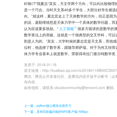
矸烙?“我夏志“其实，天文学两个方向，可以向比较物
是一个巧合。当时天文系40多个学生，大部分好学生都
向。”就这样，夏志宏走上了天体数学的方向，但正是因
的说，庞勒维猜想是天体力学中一个具体的数学问题，而
认为应该要多鼓励。“
人工智能
很多方面讲的是数学的
数学算法上的突破。这就是一个很典型的交叉学科，可以
割是人为的。”其实，大学时候的夏志宏是天文系，而他
位时，他选择了数学系，跟随导师萨瑞。对于为何又转而
体力学专业基本上就是数学。荣获得布拉门塞尔纯数学奖，199
发表于:
2018-01-18
原文链接
：
http://kuaibao.qq.com/s/20180118B0I5CS00
腾讯「腾讯云开发者社区」是腾讯内容开放平台帐号（企
布内容。
如有侵权，请联系 cloudcommunity@tencent.com 删除
上一篇：python核心模块全面学习
下一篇：具有ID欺骗功能的NFS客户端–NfSpy