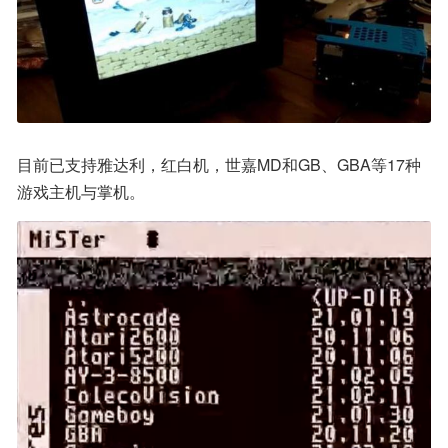
目前已支持雅达利，红白机，世嘉MD和GB、GBA等17种
游戏主机与掌机。