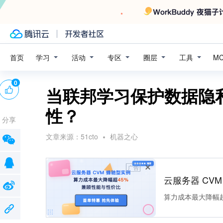
学习
活动
专区
圈层
工具
首页
M
0
当联邦学习保护数据隐
性？
分享
文章来源：
51cto
机器之心
广告
云服务器 CV
算力成本最大降幅超