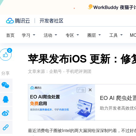
学习
活动
专区
圈层
工具
首页
M
0
苹果发布iOS 更新：修
文章来源：
企鹅号 - 手机吧评测团
分享
广告
EO AI 爬虫
助力开发者高效优
最近消费电子圈被Intel的两大漏洞给深深制约着，不过好