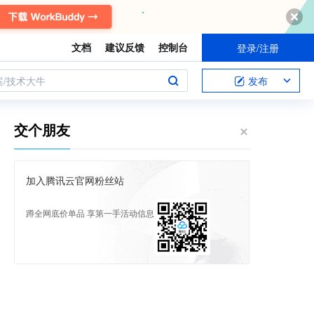
文档
建议反馈
控制台
登录/注册
案/技术大牛
发布
交个朋友
加入腾讯云官网粉丝站
蹲全网底价单品 享第一手活动信息