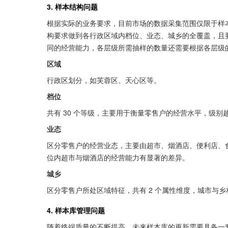
3. 样本结构问题
根据实际的业务要求，目前市场的数据采集范围仅限于样
构要求做到各行政区域内档位、业态、城乡的全覆盖，且
同的经营能力，各层级所需抽样的数量还需要根据各层级
区域
行政区划分，如芙蓉区、天心区等。
档位
共有 30 个等级，主要用于衡量零售户的经营水平，级别
业态
区分零售户的经营业态，主要由超市、烟酒店、便利店、
位内超市与烟酒店的经营能力有显著的差异。
城乡
区分零售户所处区域特征，共有 2 个属性维度，城市与
4. 样本库管理问题
随着终端质量的不断提高，未来样本库的更新需要具备一