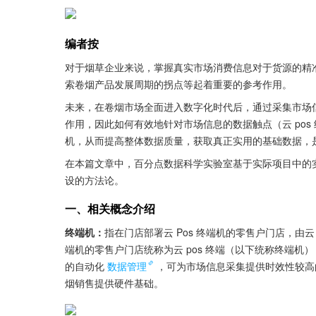
编者按
对于烟草企业来说，掌握真实市场消费信息对于货源的精
索卷烟产品发展周期的拐点等起着重要的参考作用。
未来，在卷烟市场全面进入数字化时代后，通过采集市场
作用，因此如何有效地针对市场信息的数据触点（云 po
机，从而提高整体数据质量，获取真正实用的基础数据，
在本篇文章中，百分点数据科学实验室基于实际项目中的
设的方法论。
一、相关概念介绍
终端机：
指在门店部署云 Pos 终端机的零售户门店，由云
端机的零售户门店统称为云 pos 终端（以下统称终端
的自动化
数据管理
，可为市场信息采集提供时效性较高
烟销售提供硬件基础。