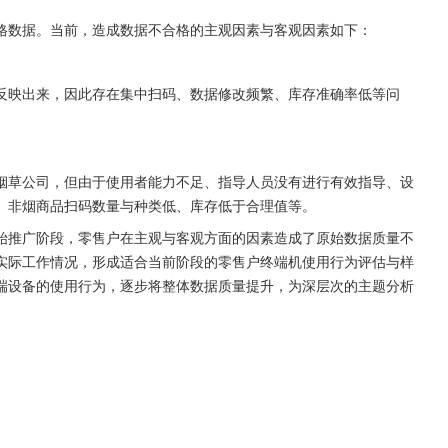
格数据。当前，造成数据不合格的主观因素与客观因素如下：
反映出来，因此存在集中扫码、数据修改频繁、库存准确率低等问
烟草公司，但由于使用者能力不足、指导人员没有进行有效指导、设
、非烟商品扫码数量与种类低、库存低于合理值等。
始推广阶段，零售户在主观与客观方面的因素造成了原始数据质量不
实际工作情况，形成适合当前阶段的零售户终端机使用行为评估与样
端设备的使用行为，逐步将整体数据质量提升，为深层次的主题分析