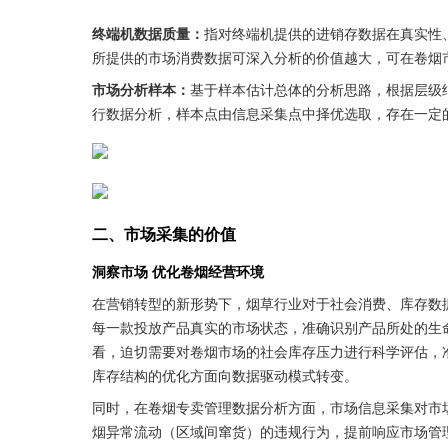
终端机数据质量：
指对终端机提供的进销存数据在真实性
所提供的市场消费数据可深入分析的价值越大，可在卷烟
市场分析样本：
基于样本估计总体的分析思路，根据层级
行数据分析，样本点由信息采集点中择优选取，存在一定
二、市场采集的价值
洞察市场 优化卷烟经营环境
在营销转型的新形势下，烟草行业对于社会消费、库存数
每一款投放产品真实的市场状态，准确识别产品所处的生
看，迫切需要对卷烟市场的社会库存压力进行科学评估，
库存结构的优化方面向数据驱动模式转变。
同时，在卷烟专卖管理数据分析方面，市场信息采集对市
烟异常流动（区域间窜货）的违规行为，提前响应市场管