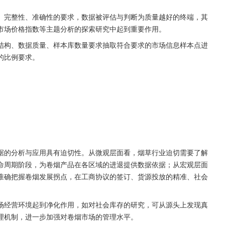
、完整性、准确性的要求，数据被评估与判断为质量越好的终端，其
市场价格指数等主题分析的探索研究中起到重要作用。
结构、数据质量、样本库数量要求抽取符合要求的市场信息样本点进
的比例要求。
据的分析与应用具有迫切性。从微观层面看，烟草行业迫切需要了解
命周期阶段，为卷烟产品在各区域的进退提供数据依据；从宏观层面
准确把握卷烟发展拐点，在工商协议的签订、货源投放的精准、社会
场经营环境起到净化作用，如对社会库存的研究，可从源头上发现真
理机制，进一步加强对卷烟市场的管理水平。