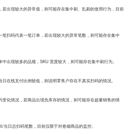
，若出现较大的异常值，则可能存在集中刷、乱刷的使用行为，目前
一笔扫码代表一笔订单，若出现较大的异常笔数，则可能存在集中
中出现较多的品规，SKU 宽度较大，则可能存在集中刷行为。
当日在线支付比例较低，则说明零售户存在不真实扫码的情况。
的变化情况，若商品出现负库存的情况，则可能存在超量销售的情
和/当日总扫码笔数，目前仅限于对卷烟商品的监控。