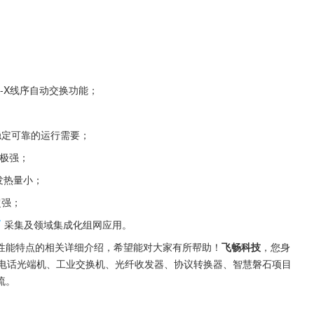
DI-X线序自动交换功能；
稳定可靠的运行需要；
性极强；
发热量小；
超强；
采集及领域集成化组网应用。
性能特点的相关详细介绍，希望能对大家有所帮助！
飞畅科技
，您身
、电话光端机、工业交换机、光纤收发器、协议转换器、智慧磐石项目
流。