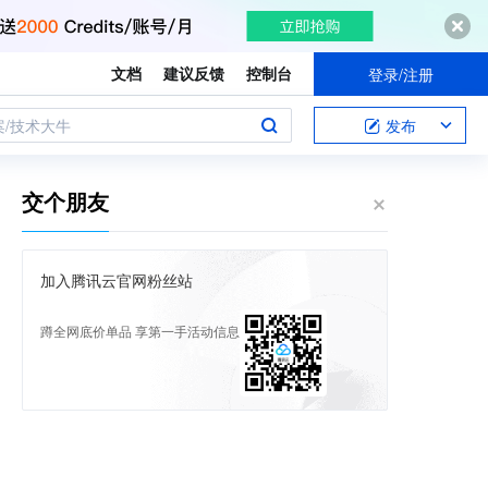
文档
建议反馈
控制台
登录/注册
案/技术大牛
发布
交个朋友
加入腾讯云官网粉丝站
蹲全网底价单品 享第一手活动信息