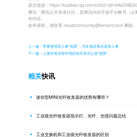
原文链接
：
https://kuaibao.qq.com/s/20210916A03SBJ0
腾讯「腾讯云开发者社区」是腾讯内容开放平台帐号（企
布内容。
如有侵权，请联系 cloudcommunity@tencent.com 删除
上一篇：苹果管理层人事“地震”，汽车项目再次迎来人事
下一篇：上海市有没有环境好的共享办公室“趋势”
相关
快讯
迷你型MINI光纤收发器的优势有哪些？
工业级光纤收发器指示灯、光纤、光缆问题总结
工业交换机和工业级光纤收发器的区别