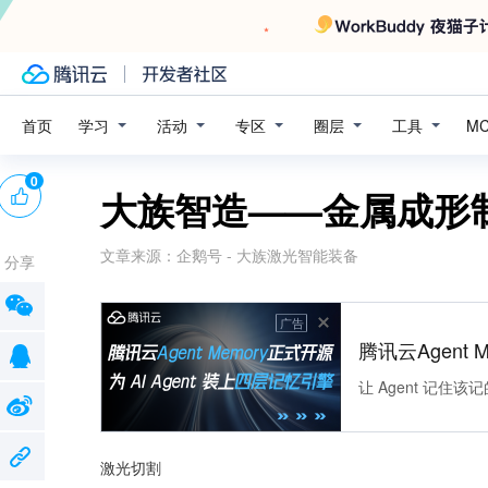
学习
活动
专区
圈层
工具
首页
M
0
大族智造——金属成形
文章来源：
企鹅号 - 大族激光智能装备
分享
广告
腾讯云Agent 
让 Agent 记
激光切割