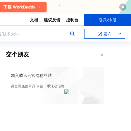
文档
建议反馈
控制台
登录/注册
案/技术大牛
发布
交个朋友
加入腾讯云官网粉丝站
蹲全网底价单品 享第一手活动信息