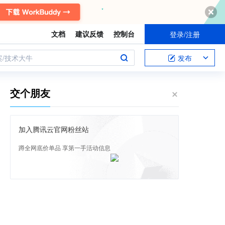
文档
建议反馈
控制台
登录/注册
案/技术大牛
发布
交个朋友
加入腾讯云官网粉丝站
蹲全网底价单品 享第一手活动信息