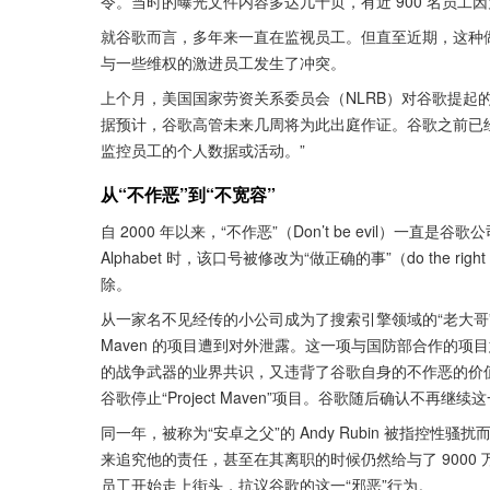
令。当时的曝光文件内容多达几十页，有近 900 名员工
就谷歌而言，多年来一直在监视员工。但直至近期，这种
与一些维权的激进员工发生了冲突。
上个月，美国国家劳资关系委员会（NLRB）对谷歌提起的
据预计，谷歌高管未来几周将为此出庭作证。谷歌之前已经表
监控员工的个人数据或活动。”
从“不作恶”到“不宽容”
自 2000 年以来，“不作恶”（Don’t be evil）一
Alphabet 时，该口号被修改为“做正确的事”（do the rig
除。
从一家名不见经传的小公司成为了搜索引擎领域的“老大哥”，
Maven 的项目遭到对外泄露。这一项与国防部合作的项目意
的战争武器的业界共识，又违背了谷歌自身的不作恶的价
谷歌停止“Project Maven”项目。谷歌随后确认不
同一年，被称为“安卓之父”的 Andy Rubin 被指
来追究他的责任，甚至在其离职的时候仍然给与了 9000
员工开始走上街头，抗议谷歌的这一“邪恶”行为。