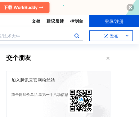
文档
建议反馈
控制台
登录/注册
案/技术大牛
发布
交个朋友
加入腾讯云官网粉丝站
蹲全网底价单品 享第一手活动信息