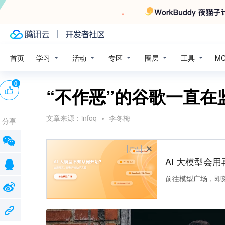
学习
活动
专区
圈层
工具
首页
M
0
“不作恶”的谷歌一直在
文章来源：
infoq
李冬梅
分享
广告
AI 大模型会用
前往模型广场，即