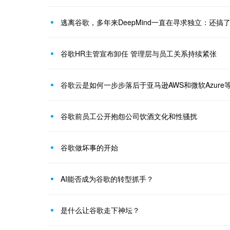
逃离谷歌，多年来DeepMind一直在寻求独立：还搞了「
谷歌HR主管宣布卸任 管理层与员工关系持续紧张
谷歌云是如何一步步落后于亚马逊AWS和微软Azure
谷歌前员工公开抱怨公司饮酒文化和性骚扰
谷歌做坏事的开始
AI能否成为谷歌的转型抓手？
是什么让谷歌走下神坛？