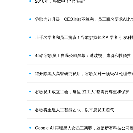
2018年，谷歌中了“七伤拳”
谷歌内讧升级！CEO道歉不算完，员工联名要求AI老大Je
上千名学者和员工抗议！谷歌炒掉知名AI学者 引发科
45名谷歌员工自曝公司黑幕：遭歧视、虐待和性骚扰
继开除黑人高管研究员后，谷歌又对一顶级AI 伦理专
谷歌员工成立工会，每位“打工人”都需要尊重和保护
谷歌将重组人工智能团队，以平息员工怨气
Google AI 再曝黑人女员工离职，这是所有科技公