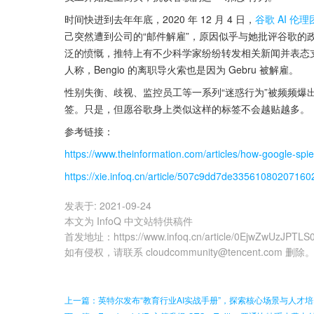
时间快进到去年年底，2020 年 12 月 4 日，
谷歌 AI 
己突然遭到公司的“邮件解雇”，原因似乎与她批评谷歌的政
泛的愤慨，推特上有不少科学家纷纷转发相关新闻并表态支持她。而
人称，Bengio 的离职导火索也是因为 Gebru 被解雇。
性别失衡、歧视、监控员工等一系列“迷惑行为”被频频爆出
签。只是，但愿谷歌身上类似这样的标签不会越贴越多。
参考链接：
https://www.theinformation.com/articles/how-google-spi
https://xie.infoq.cn/article/507c9dd7de33561080207160
发表于:
2021-09-24
本文为 InfoQ 中文站特供稿件
首发地址
：
https://www.infoq.cn/article/0EjwZwUzJPTL
如有侵权，请联系 cloudcommunity@tencent.com 删除
上一篇：英特尔发布“教育行业AI实战手册”，探索核心场景与人才培