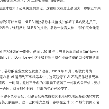
因为被该套系统判定为“工作效率低”而被解雇。
做法才成为了公众关注的焦点。这在很大程度上是因为，谷歌近年来
诉讼开始审理，NLRB 指控谷歌非法监视并解雇了几名激进员工。
示，强烈反对 NLRB 的指控。谷歌一发言人称：“我们完全无意
直是谷歌公司行为准则的一部分。然而，2015 年，当谷歌重组成立新的母公司 
ht thing）。Don’t be evil 这个被谷歌当成企业价值观的口号被悄悄删
谷歌的企业文化也发生了改变。2018 年 2 月，谷歌代号为 
在将 AI 运用到军事武器当中，这既违背了 AI 不能用作滥杀无辜
值观，一时间，超过三千名的谷歌员工签署了一封联名公开信，要求
再继续这一合同。或许那个时候，谷歌的初心已经变了。
控性骚扰而不得不离职谷歌，但是谷歌并未按照其他性骚扰者应受处罚的方式
 万美元的巨款。这一丑闻曝光之后，谷歌在全球 50 个城市的两万名