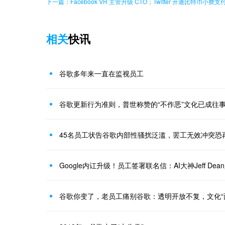
下一篇：Facebook VR 主管升级 CTO；Twitter 开通比特币小
相关
快讯
谷歌多年来一直在监视员工
谷歌更新行为准则，普世称赞的“不作恶”文化已成往
45名员工状告谷歌内部性骚扰泛滥，罢工无效冲突恐
Google内讧升级！员工签署联名信：AI大神Jeff De
谷歌你变了，老员工痛别谷歌：透明开放不复，文化“