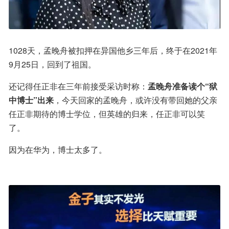
1028天，孟晚舟被扣押在异国他乡三年后，终于在2021年
9月25日，回到了祖国。
还记得任正非在三年前接受采访时称：
孟晚舟准备读个“狱
中博士”出来
，今天回家的孟晚舟，或许没有带回她的父亲
任正非期待的博士学位，但英雄的归来，任正非可以笑
了。
因为在华为，博士太多了。