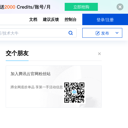
文档
建议反馈
控制台
登录/注册
案/技术大牛
发布
交个朋友
加入腾讯云官网粉丝站
蹲全网底价单品 享第一手活动信息