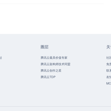
圈层
关
划
腾讯云最具价值专家
社
腾讯云架构师技术同盟
免
腾讯云创作之星
联
腾讯云TDP
友
M