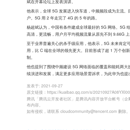
斌在开幕论坛上发表演讲。
他表示，全球 5G 发展进入快车道，中频频段成为主流。目前全球建
户。5G 用 2 年走完了 4G 的 5 年的路。
杨超斌认为，中国有条件建成全球最好的 5G 网络。5G
高清，更流畅，用户月平均视频流量从原先不到 9.66G 上升
至于业界普遍关心的杀手级应用，他表示，5G 未来肯定可
用，比 C 端在全球的领先更大。目前形成了超 1 万个创
制。
他也提到了围绕中频建设 5G 网络面临的覆盖和能耗两大
续演进和发展，满足更多应用场景需诉求，为此华为也提出了
发表于:
2021-09-27
原文链接
：
https://kuaibao.qq.com/s/20210927A08YXI0
腾讯「腾讯云开发者社区」是腾讯内容开放平台帐号（企
布内容。
如有侵权，请联系 cloudcommunity@tencent.com 删除