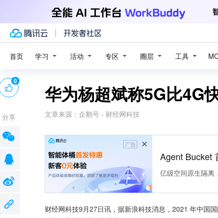
学习
活动
专区
圈层
工具
首页
M
0
华为杨超斌称5G比4G
文章来源：
企鹅号 - 财经网科技
分享
广告
Agent Buck
亿级空间原生隔离
财经网科技9月27日讯，据新浪科技消息，2021 年中