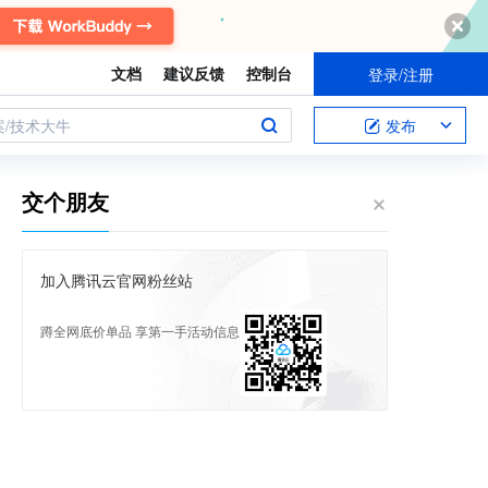
文档
建议反馈
控制台
登录/注册
案/技术大牛
发布
交个朋友
加入腾讯云官网粉丝站
蹲全网底价单品 享第一手活动信息