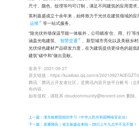
尺寸、颜色、纹理等均可订制，满足不同建筑的应用需求
英利嘉盛成立十余年来，始终致力于光伏在建筑领域的应
运维
等一站式服务。
“除光伏外墙保温节能一体板外，公司瞄准‘住、用、行’
涵盖光电建筑、
智慧交通
、新型城市亮化以及美丽乡村
光伏绿色建材产品研发力度，在为建筑提供更绿色的超低
建筑“碳中和”做出贡献。
发表于:
2021-09-27
原文链接
：
https://kuaibao.qq.com/s/20210927A0EGZT
腾讯「腾讯云开发者社区」是腾讯内容开放平台帐号（企
布内容。
如有侵权，请联系 cloudcommunity@tencent.com 删除
上一篇：潼关检察院组织学习《中华人民共和国网络安全法》
下一篇：直播预告｜省文旅盛会来啦～28日上午九点半不见不散！