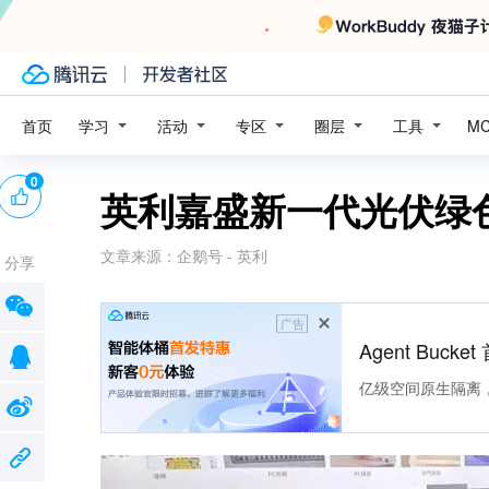
学习
活动
专区
圈层
工具
首页
M
0
英利嘉盛新一代光伏绿
文章来源：
企鹅号 - 英利
分享
广告
Agent Buck
亿级空间原生隔离