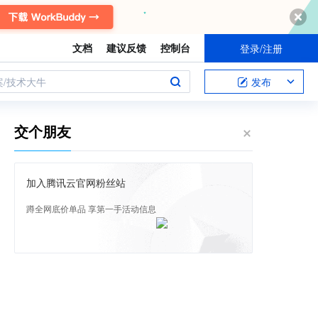
文档
建议反馈
控制台
登录/注册
案/技术大牛
发布
交个朋友
加入腾讯云官网粉丝站
蹲全网底价单品 享第一手活动信息