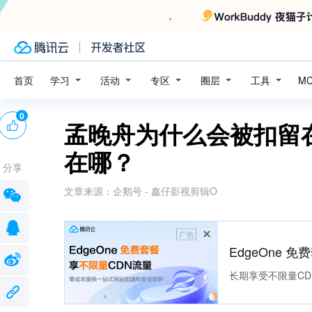
学习
活动
专区
圈层
工具
首页
M
0
孟晚舟为什么会被扣留
在哪？
分享
文章来源：
企鹅号 - 鑫仔影视剪辑O
广告
EdgeOne 
长期享受不限量CD