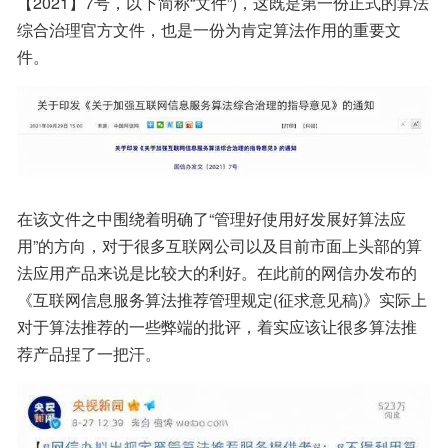
【2021】7号，以下简称“文件”)，这既是第一份正式的算法
综合治理官方文件，也是一份为肯定算法作用的重要文
件。
在该文件之中围绕着明确了“管理好使用好发展好算法应
用”的方向，对于很多互联网公司以及目前市面上头部的算
法应用产品来说是比较大的利好。在此前的网信办发布的
《互联网信息服务算法推荐管理规定(征求意见稿)》实际上
对于算法推荐的一些弊端的批评，着实应该让很多算法推
荐产品捏了一把汗。