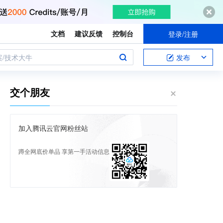
文档
建议反馈
控制台
登录/注册
案/技术大牛
发布
交个朋友
加入腾讯云官网粉丝站
蹲全网底价单品 享第一手活动信息