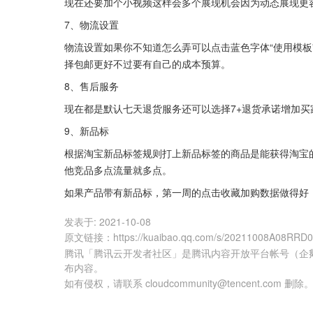
现在还要加个小视频这样会多个展现机会因为动态展现更
7、物流设置
物流设置如果你不知道怎么弄可以点击蓝色字体“使用模板
择包邮更好不过要有自己的成本预算。
8、售后服务
现在都是默认七天退货服务还可以选择7+退货承诺增加买
9、新品标
根据淘宝新品标签规则打上新品标签的商品是能获得淘宝
他竞品多点流量就多点。
如果产品带有新品标，第一周的点击收藏加购数据做得好
发表于:
2021-10-08
原文链接
：
https://kuaibao.qq.com/s/20211008A08RRD
腾讯「腾讯云开发者社区」是腾讯内容开放平台帐号（企
布内容。
如有侵权，请联系 cloudcommunity@tencent.com 删除