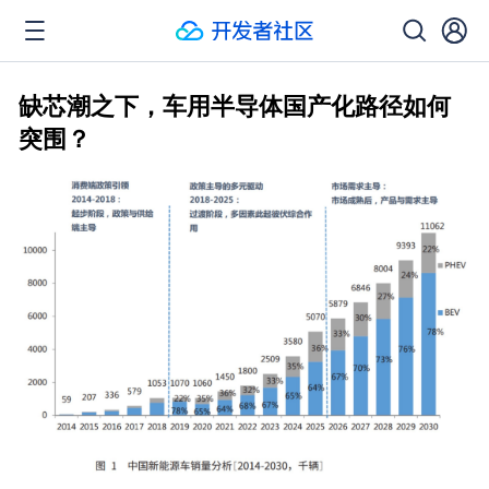
缺芯潮之下，车用半导体国产化路径如何
突围？