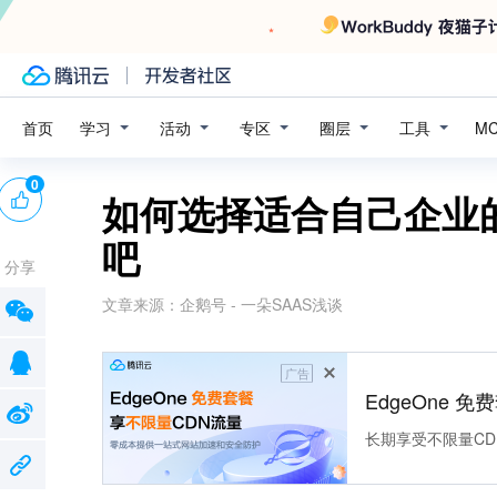
学习
活动
专区
圈层
工具
首页
M
0
如何选择适合自己企业
吧
分享
文章来源：
企鹅号 - 一朵SAAS浅谈
广告
EdgeOne 
长期享受不限量CD