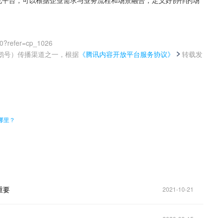
卓四大常见平台，可以根据企业需求与业务流程和场景融合，定义好协作的场
00?refer=cp_1026
鹅号）传播渠道之一，根据
《腾讯内容开放平台服务协议》
转载发
。
哪里？
重要
2021-10-21