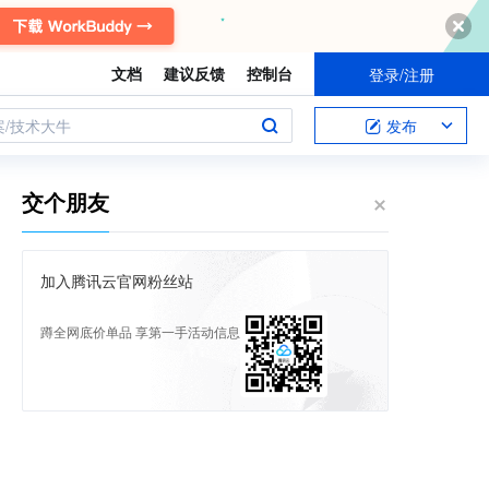
文档
建议反馈
控制台
登录/注册
案/技术大牛
发布
交个朋友
加入腾讯云官网粉丝站
蹲全网底价单品 享第一手活动信息