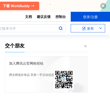
文档
建议反馈
控制台
登录/注册
案/技术大牛
发布
交个朋友
加入腾讯云官网粉丝站
蹲全网底价单品 享第一手活动信息