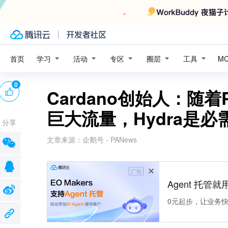
学习
活动
专区
圈层
工具
首页
M
0
Cardano创始人：随着
巨大流量，Hydra是
分享
文章来源：
企鹅号 - PANews
广告
Agent 托管就用
0元起步，让业务快速拥