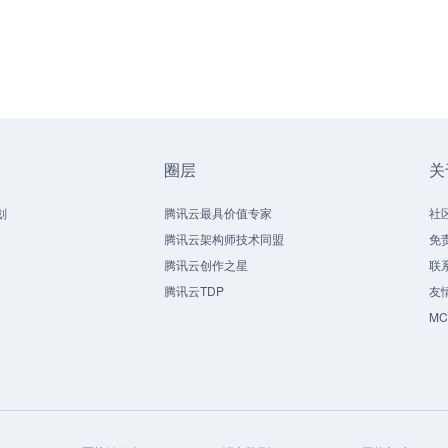
圈层
关
划
腾讯云最具价值专家
社
腾讯云架构师技术同盟
免
腾讯云创作之星
联
腾讯云TDP
友
M