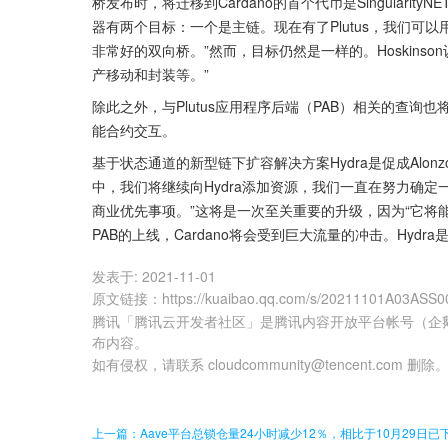
桥发布时，将迁移到Cardano的首个代币是SingularityNE
器有两个目标：一个是主链。现在有了Plutus，我们可以
非常好的双向桥。”然而，目标仍然是一样的。Hoskins
产移动和封装等。”
除此之外，与Plutus应用程序后端（PAB）相关的查
能合约交互。
基于状态通道的新型链下扩容解决方案Hydra是促成Alonz
中，我们将继续向Hydra添加资源，我们一直在努力确
商业优先事项。”这将是一次至关重要的升级，因为“它将能
PAB的上线，Cardano将会受到巨大流量的冲击。Hydra
发表于:
2021-11-01
原文链接
：
https://kuaibao.qq.com/s/20211101A03ASS0
腾讯「腾讯云开发者社区」是腾讯内容开放平台帐号（企
布内容。
如有侵权，请联系 cloudcommunity@tencent.com 删除
上一篇：Aave平台总锁仓量24小时减少12％，相比于10月29日已