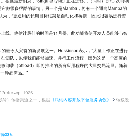
T。根据最新消息，“SingularityNET正在迁移…（同时）ERC 20转换
用它做很多很酷的事情；另一个是Mamba，将有一个通向Mamba的
on认为，“更通用的长期目标框架是自动化和桥接，因此很容易进行资
询也将上线。他估计最佳的时间是11月份。此功能将使开发人员能够与智
o的最令人兴奋的新发展之一。Hoskinson表示，“大量工作正在进行
定一些团队，以便我们能够加速、并行工作流程，因为这是一个高度的
够卸载（offload）即将推出的所有应用程序的大量交易流量。随着
是一种必需品。”
0?refer=cp_1026
鹅号）传播渠道之一，根据
《腾讯内容开放平台服务协议》
转载发
。
下降33％