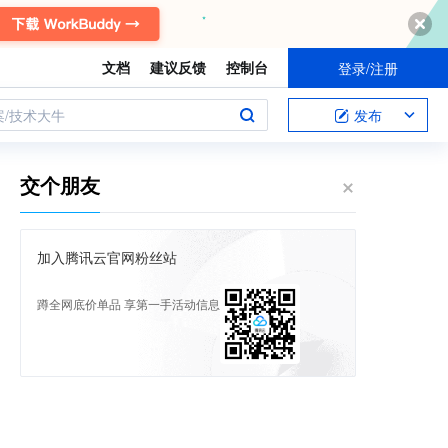
文档
建议反馈
控制台
登录/注册
案/技术大牛
发布
交个朋友
加入腾讯云官网粉丝站
蹲全网底价单品 享第一手活动信息