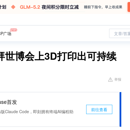
CP广场
文章/答
拜世博会上3D打印出可持续
举报
use首发
前往查看
k版Claude Code，即刻拥有终端AI编程助