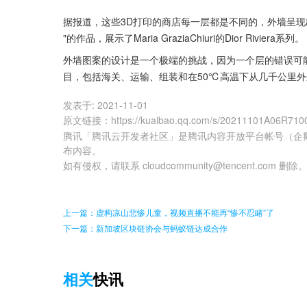
据报道，这些3D打印的商店每一层都是不同的，外墙呈现出与典
"的作品，展示了Maria GraziaChiuri的Dior Riviera系列。
外墙图案的设计是一个极端的挑战，因为一个层的错误可能
目，包括海关、运输、组装和在50℃高温下从几千公里
发表于:
2021-11-01
原文链接
：
https://kuaibao.qq.com/s/20211101A06R710
腾讯「腾讯云开发者社区」是腾讯内容开放平台帐号（企
布内容。
如有侵权，请联系 cloudcommunity@tencent.com 删除
上一篇：虚构凉山悲惨儿童，视频直播不能再“惨不忍睹”了
下一篇：新加坡区块链协会与蚂蚁链达成合作
相关
快讯