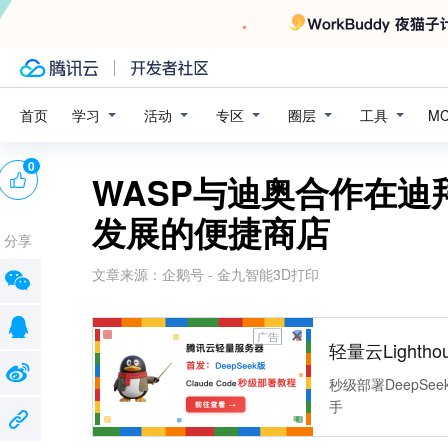
学习
活动
专区
圈层
工具
首页
M
0
WASP与迪奥合作在迪
发展的便捷商店
分享
文章来源：
企鹅号 - 金九智能3D打印
广告
轻量云Lightho
秒级部署DeepSee
手