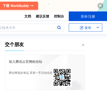
文档
建议反馈
控制台
登录/注册
案/技术大牛
发布
交个朋友
加入腾讯云官网粉丝站
蹲全网底价单品 享第一手活动信息