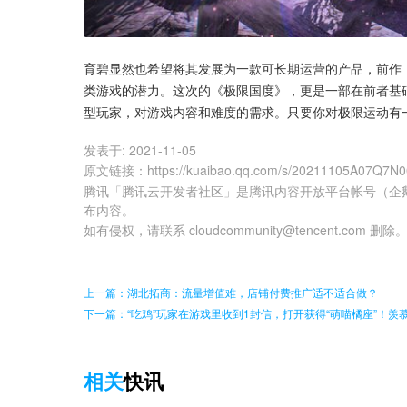
育碧显然也希望将其发展为一款可长期运营的产品，前作
类游戏的潜力。这次的《极限国度》，更是一部在前者基
型玩家，对游戏内容和难度的需求。只要你对极限运动有
发表于:
2021-11-05
原文链接
：
https://kuaibao.qq.com/s/20211105A07Q7N
腾讯「腾讯云开发者社区」是腾讯内容开放平台帐号（企
布内容。
如有侵权，请联系 cloudcommunity@tencent.com 删除
上一篇：湖北拓商：流量增值难，店铺付费推广适不适合做？
下一篇：“吃鸡”玩家在游戏里收到1封信，打开获得“萌喵橘座”！羡
相关
快讯