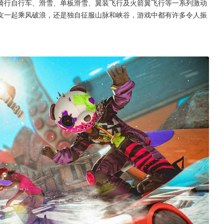
骑行自行车、滑雪、单板滑雪、翼装飞行及火箭翼飞行等一系列激动
友一起乘风破浪，还是独自征服山脉和峡谷，游戏中都有许多令人振