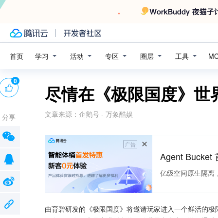
学习
活动
专区
圈层
工具
首页
M
0
尽情在《极限国度》世
文章来源：
企鹅号 - 万象酷娱
分享
广告
Agent Buck
亿级空间原生隔离
由育碧研发的《极限国度》将邀请玩家进入一个鲜活的极