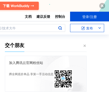
文档
建议反馈
控制台
登录/注册
案/技术大牛
发布
交个朋友
加入腾讯云官网粉丝站
蹲全网底价单品 享第一手活动信息