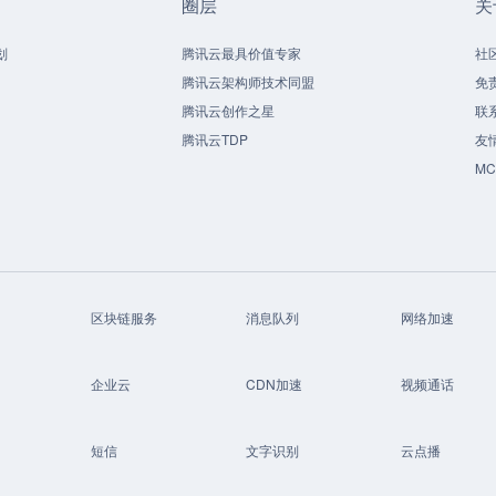
圈层
关
划
腾讯云最具价值专家
社
腾讯云架构师技术同盟
免
腾讯云创作之星
联
腾讯云TDP
友
M
区块链服务
消息队列
网络加速
企业云
CDN加速
视频通话
短信
文字识别
云点播