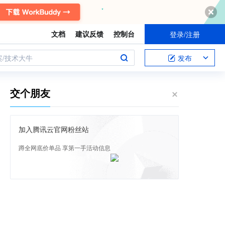
文档
建议反馈
控制台
登录/注册
案/技术大牛
发布
交个朋友
加入腾讯云官网粉丝站
蹲全网底价单品 享第一手活动信息