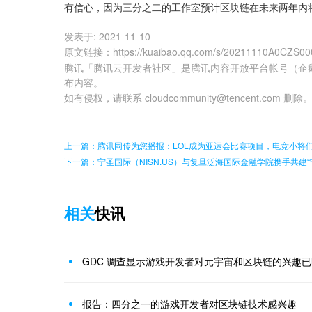
有信心，因为三分之二的工作室预计区块链在未来两年内
发表于:
2021-11-10
原文链接
：
https://kuaibao.qq.com/s/20211110A0CZS00
腾讯「腾讯云开发者社区」是腾讯内容开放平台帐号（企
布内容。
如有侵权，请联系 cloudcommunity@tencent.com 删除
上一篇：腾讯同传为您播报：LOL成为亚运会比赛项目，电竞小将
下一篇：宁圣国际（NISN.US）与复旦泛海国际金融学院携手共建
相关
快讯
GDC 调查显示游戏开发者对元宇宙和区块链的兴趣
报告：四分之一的游戏开发者对区块链技术感兴趣