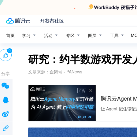
学习
活动
专区
圈层
工具
首页
M
0
研究：约半数游戏开发
文章来源：
企鹅号 - PANews
分享
广告
腾讯云Agent 
让 Agent 记