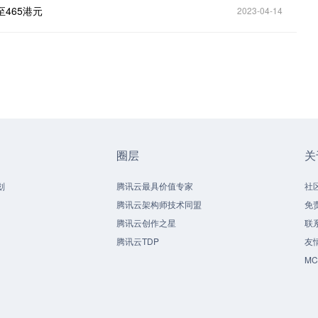
465港元
2023-04-14
圈层
关
划
腾讯云最具价值专家
社
腾讯云架构师技术同盟
免
腾讯云创作之星
联
腾讯云TDP
友
M