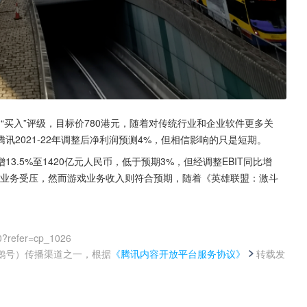
0)“买入”评级，目标价780港元，随着对传统行业和企业软件更多关
2021-22年调整后净利润预测4%，但相信影响的只是短期。
.5%至1420亿元人民币，低于预期3%，但经调整EBIT同比增
广告业务受压，然而游戏业务收入则符合预期，随着《英雄联盟：激斗
。
0?refer=cp_1026
鹅号）传播渠道之一，根据
《腾讯内容开放平台服务协议》
转载发
。