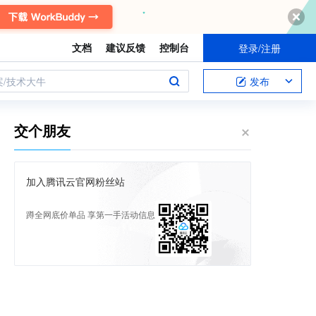
文档
建议反馈
控制台
登录/注册
案/技术大牛
发布
交个朋友
加入腾讯云官网粉丝站
蹲全网底价单品 享第一手活动信息