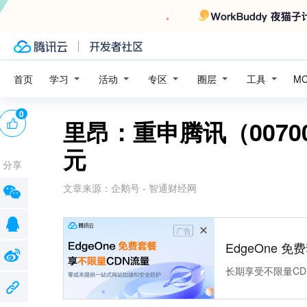
学习
活动
专区
圈层
工具
首页
M
0
里昂：重申腾讯（0070
元
分享
文章来源：
企鹅号 - 智通财经网
广告
EdgeOne 
长期享受不限量CD