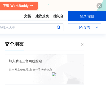
文档
建议反馈
控制台
登录/注册
案/技术大牛
发布
交个朋友
加入腾讯云官网粉丝站
蹲全网底价单品 享第一手活动信息