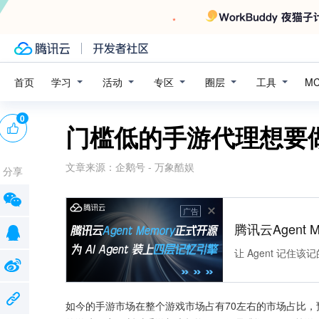
学习
活动
专区
圈层
工具
首页
M
0
门槛低的手游代理想要
文章来源：
企鹅号 - 万象酷娱
分享
广告
腾讯云Agent 
让 Agent 记
如今的手游市场在整个游戏市场占有70左右的市场占比