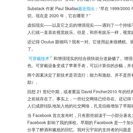
Substack 作家 Paul Skallas
最近指出
：“早在 1999/
切。现在是 2020 年，它在哪里？”
虚拟现实——以及它之后的增强现实——遇到了一个持续
人们就一直喜欢视觉娱乐。但是，和所有娱乐一样，视觉
还记得 Oculus 眼镜吗？我有一对。它使用起来很糟
了。
可穿戴技术
和增强现实的结合很快就分道扬镳了。增强现实
色。可穿戴设备变成了苹果手表，可以计算你的步幅，并
两个因素决定了新技术是否流行：能力和激励。并不是所
励）。
回想 21 世纪中期，或者重温 David Fincher20
之前就存在了。事实上，一些社交网络已经存在。还记得 Frie
人们成群结队地加入他的社交网络，扎克伯格增加了早期
当 Facebook 首次发布时，只有那些就读于一小部分著
Facebook 影响了我的择校。早期的 Facebook
分享了醉酒和尴尬的回忆。我对元宇宙的支持者的问题是