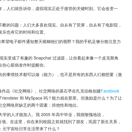
2000 年，人们就告诉你，虚拟现实正处于接管的关键时刻。它会改变一
不断的问题：人们大多喜欢现实。自从有了荧屏，自从有了电影院，
娱乐也有它的时间和位置。
糕。谁希望电子邮件通知整天模糊他们的视野？我的手机足够分散注意力
变成了有趣的 Snapchat 过滤器，让你看起来像一个皮克斯角
在你心脏病发作时提醒你。
有的事情技术都可以做（能力），也不是所有的东西人们都想要（激
10 年的经典作品《社交网络》。社交网络的基石早在扎克伯格创建
Facebook
ndster 和 MySpace 吗？能力就在那里。但激励是什么？为了让
社交网络所缺乏的两个因素：排他性和地位。
名大学的人才能加入。我 2005 年高中毕业，我很惭愧地说，
 是一个加分项。在这里，你在来到校园之前就找到了朋友，巩固了新生关系，
：元宇宙给日常生活带来了什么？