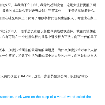
时间扭曲效应。当我摘下它们时，我隐约感到疲惫。这场大流行提醒了所
oom 疲惫的员工是否有兴趣升级到元宇宙工作——不管这意味着什么。
希望留在社交媒体上；厌倦了用数字替代现实生活的人，可能比在家工
”统治所有人，似乎是负责建设新世界的最糟糕选择。我更同情加密
，它有可能在一个过度集权的世界中引发权力下放，向下一代的马丁·
版本。加密技术面临的最紧迫的问题是：为什么加密技术对每个人都
出一个答案，将数字生活的形式缩小到人类的水平，而不是达到自大
共同创立了 K-Hole，这是一家趋势预测公司，以创造“核心
techies-think-were-on-the-cusp-of-a-virtual-world-called-the-