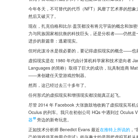
今年冬天，不可替代的代币（NFT）风靡了艺术界的想象力。
然后又破灭了。
现在，扎克伯格和比尔·盖茨都没有将元宇宙的概念和加
力与民族国家相抗衡的科技巨头，还是分权者——仍然是
进步的新篇章：逃避现实。
但对此泼冷水是很必要的，要记得虚拟现实的概念——也
虚拟现实是在 1980 年代由计算机科学家和技术逆向者 Jaron Lani
Languages 的简称）取得了巨大的成功，玩具制造商 Mat
——来创建任天堂游戏控制器。
然而，这已经过去三十多年了。
任何形式的虚拟现实和增强现实都没能真正起飞。
尽管 2014 年 Facebook 大张旗鼓地收购了虚拟现实
Oculus 的列车。我只在初创公司 HQs 中遇到过 Ocul
器
旁边的新奇玩意。
正如技术分析师 Benedict Evans 最近
在推特上所说的
，“
己的游戏供其他用户尝试）的兴趣大约是我把虚拟耳机从柜子里