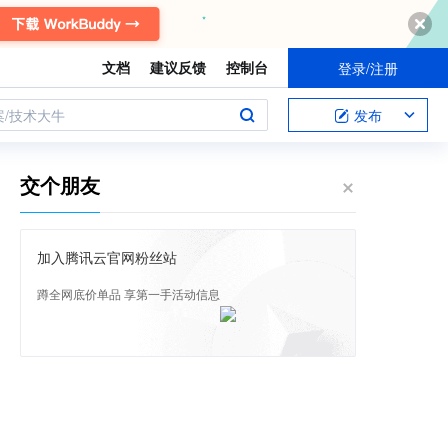
文档
建议反馈
控制台
登录/注册
案/技术大牛
发布
交个朋友
加入腾讯云官网粉丝站
蹲全网底价单品 享第一手活动信息