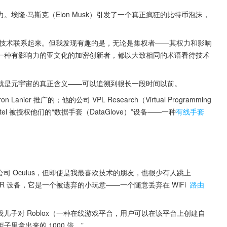
埃隆·马斯克（Elon Musk）引发了一个真正疯狂的比特币泡沫，
密技术联系起来。但我发现有趣的是，无论是集权者——其权力和影响
一种有影响力的亚文化的加密创新者，都以大致相同的术语看待技术
就是元宇宙的真正含义——可以追溯到很长一段时间以前。
er 推广的；他的公司 VPL Research（Virtual Programming 
tel 被授权他们的“数据手套（DataGlove）”设备——一种
有线手套
耳机公司 Oculus，但即使是我最喜欢技术的朋友，也很少有人跳上 
us VR 设备，它是一个被遗弃的小玩意——一个随意丢弃在 WiFi 
路由
我儿子对 Roblox（一种在线游戏平台，用户可以在该平台上创建自
拿出来的 1000 倍。”