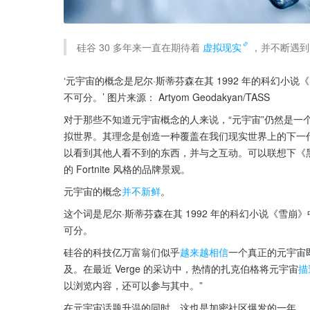
硅谷 30 多年来一直在期待着
虚拟现实
，并不断遇到同
‘元宇宙的概念是尼尔·斯蒂芬森在其 1992 年的科幻
不可分。’ 图片来源： Artyom Geodakyan/TASS
对于那些不知道元宇宙概念的人来说，“元宇宙”仍然是一
拟世界。其理念是创造一种覆盖在我们现实世界上的下一
以看到其他人看不到的东西，并与之互动。可以联想下《
的 Fortnite 风格的品牌景观。
元宇宙的概念
并不新鲜
。
这个词是尼尔·斯蒂芬森在其 1992 年的科幻小说《雪
可分。
硅谷的科技亿万富翁们似乎
越来越相信
一个真正的元宇宙即
及。在最近 Verge 的采访中，热情的扎克伯格将元宇宙
描
以浏览内容，还可以参与其中。”
在元宇宙话题升温的同时，这也是加密社区爆发的一年。