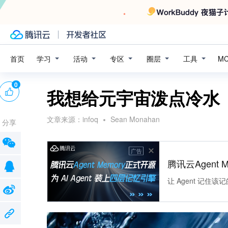
学习
活动
专区
圈层
工具
首页
M
0
我想给元宇宙泼点冷水
文章来源：
infoq
Sean Monahan
分享
广告
腾讯云Agent 
让 Agent 记