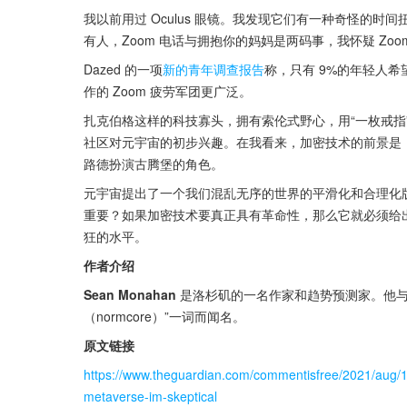
我以前用过 Oculus 眼镜。我发现它们有一种奇怪的
有人，Zoom 电话与拥抱你的妈妈是两码事，我怀疑 Z
Dazed 的一项
新的青年调查报告
称，只有 9%的年轻人
作的 Zoom 疲劳军团更广泛。
扎克伯格这样的科技寡头，拥有索伦式野心，用“一枚戒指
社区对元宇宙的初步兴趣。在我看来，加密技术的前景是
路德扮演古腾堡的角色。
元宇宙提出了一个我们混乱无序的世界的平滑化和合理化
重要？如果加密技术要真正具有革命性，那么它就必须给
狂的水平。
作者介绍
Sean Monahan
 是洛杉矶的一名作家和趋势预测家。他与人
（normcore）”一词而闻名。
原文链接
https://www.theguardian.com/commentisfree/2021/aug/10/
metaverse-im-skeptical