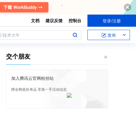
文档
建议反馈
控制台
登录/注册
案/技术大牛
发布
交个朋友
加入腾讯云官网粉丝站
蹲全网底价单品 享第一手活动信息