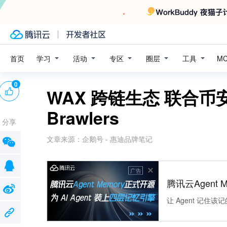
学习
活动
专区
圈层
工具
首页
M
0
WAX 跨链生态 联合币安 N
Brawlers
分享
文章来源：
企鹅号 - 惠迪品牌笔记
广告
腾讯云Agent 
让 Agent 记