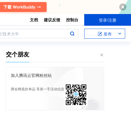
文档
建议反馈
控制台
登录/注册
案/技术大牛
发布
交个朋友
加入腾讯云官网粉丝站
蹲全网底价单品 享第一手活动信息