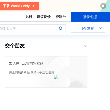
文档
建议反馈
控制台
登录/注册
案/技术大牛
发布
交个朋友
加入腾讯云官网粉丝站
蹲全网底价单品 享第一手活动信息