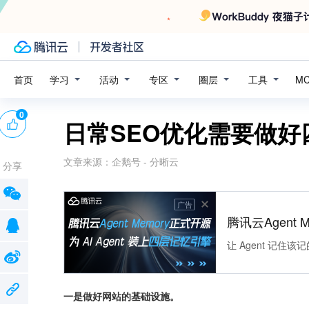
学习
活动
专区
圈层
工具
首页
M
0
日常SEO优化需要做好
文章来源：
企鹅号 - 分晰云
分享
广告
腾讯云Agent 
让 Agent 记
一是做好网站的基础设施。