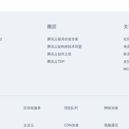
圈层
关
划
腾讯云最具价值专家
社
腾讯云架构师技术同盟
免
腾讯云创作之星
联
腾讯云TDP
友
M
区块链服务
消息队列
网络加速
企业云
CDN加速
视频通话