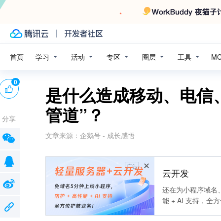
学习
活动
专区
圈层
工具
首页
M
0
是什么造成移动、电信
管道”？
分享
文章来源：
企鹅号 - 成长感悟
广告
云开发
还在为小程序域名、
能 + AI 支持，