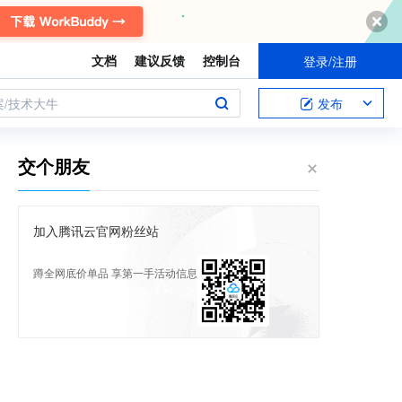
文档
建议反馈
控制台
登录/注册
案/技术大牛
发布
交个朋友
加入腾讯云官网粉丝站
蹲全网底价单品 享第一手活动信息