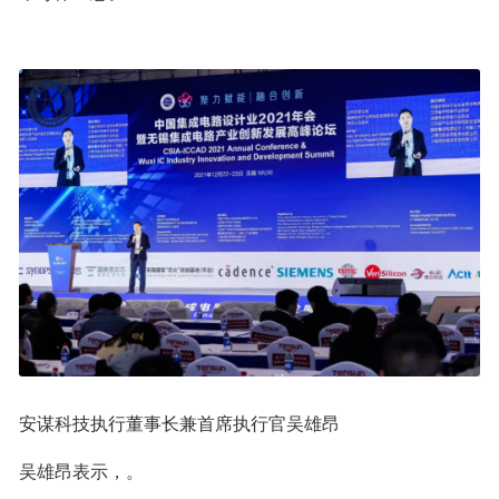
安谋科技执行董事长兼首席执行官吴雄昂
吴雄昂表示，。