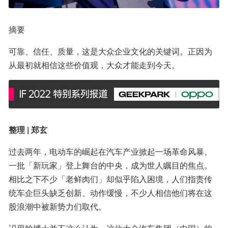
摘要
可靠、信任、质量，这是大众企业文化的关键词。正因为
从最初就相信这些价值观，大众才能走到今天。
整理 | 郑玄
过去两年，电动车的崛起在汽车产业掀起一场革命风暴。
一批「新玩家」登上舞台的中央，成为世人瞩目的焦点。
相比之下不少「老鲜肉们」却似乎陷入困境，人们指责传
统车企巨头缺乏创新、动作缓慢，不少人相信他们将在这
股浪潮中被新势力们取代。