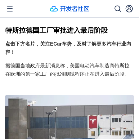
特斯拉德国工厂审批进入最后阶段
点击下方名片，关注ECar车势，及时了解更多汽车行业内
容！
据德国当地政府最新消息称，美国电动汽车制造商特斯拉
在欧洲的第一家工厂的批准测试程序正在进入最后阶段。