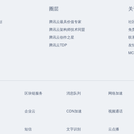
圈层
关
划
腾讯云最具价值专家
社
腾讯云架构师技术同盟
免
腾讯云创作之星
联
腾讯云TDP
友
M
区块链服务
消息队列
网络加速
企业云
CDN加速
视频通话
短信
文字识别
云点播