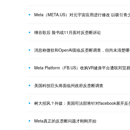
Meta（META.US）对元宇宙应用进行修改 以吸引
继谷歌后 脸书或11月面对反垄断诉讼
消息称微软和OpenAI面临反垄断调查，但尚未清楚
Meta Platform（FB.US）收购VR健身平台遭联邦
美国科技巨头将面临州政府反垄断调查
树大招风？外媒：美国司法部将针对facebook展开
Meta真正的反垄断问题才刚刚开始