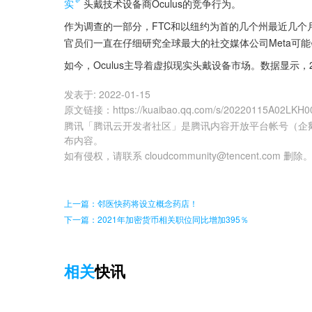
实
头戴技术设备商Oculus的竞争行为。
作为调查的一部分，FTC和以纽约为首的几个州最近几个月
官员们一直在仔细研究全球最大的社交媒体公司Meta可
如今，Oculus主导着虚拟现实头戴设备市场。数据显示，
发表于:
2022-01-15
原文链接
：
https://kuaibao.qq.com/s/20220115A02LKH0
腾讯「腾讯云开发者社区」是腾讯内容开放平台帐号（企
布内容。
如有侵权，请联系 cloudcommunity@tencent.com 删除
上一篇：邻医快药将设立概念药店！
下一篇：2021年加密货币相关职位同比增加395％
相关
快讯