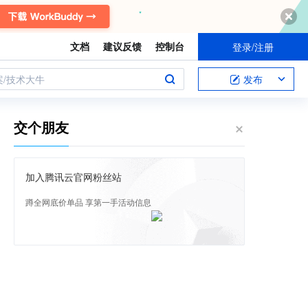
文档
建议反馈
控制台
登录/注册
案/技术大牛
发布
交个朋友
加入腾讯云官网粉丝站
蹲全网底价单品 享第一手活动信息