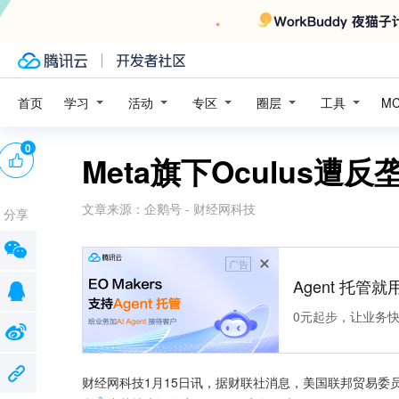
学习
活动
专区
圈层
工具
首页
M
0
Meta旗下Oculus遭
文章来源：
企鹅号 - 财经网科技
分享
广告
Agent 托管就用
0元起步，让业务快速拥
财经网科技1月15日讯，据财联社消息，美国联邦贸易委员会（