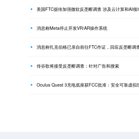
美国FTC据传加强微软反垄断调查 涉及云计算和AI领
消息称Meta停止开发VR/AR操作系统
消息称扎克伯格已亲自前往FTC作证，回应反垄断调
传谷歌将接受反垄断调查：针对广告和搜索
Oculus Quest 3充电底座获FCC批准：安全可靠虚