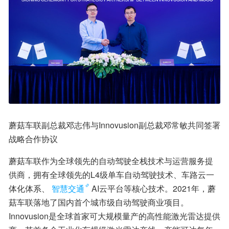
蘑菇车联副总裁邓志伟与Innovusion副总裁邓常敏共同签署
战略合作协议
蘑菇车联作为全球领先的自动驾驶全栈技术与运营服务提
供商，拥有全球领先的L4级单车自动驾驶技术、车路云一
体化体系、
智慧交通
AI云平台等核心技术。2021年，蘑
菇车联落地了国内首个城市级自动驾驶商业项目。
Innovusion是全球首家可大规模量产的高性能激光雷达提供