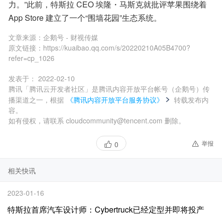
力。”此前，特斯拉 CEO 埃隆・马斯克就批评苹果围绕着 
App Store 建立了一个“围墙花园”生态系统。
文章来源：
企鹅号 - 财视传媒
原文链接：
https://kuaibao.qq.com/s/20220210A05B4700?
refer=cp_1026
发表于：
2022-02-10
腾讯「腾讯云开发者社区」是腾讯内容开放平台帐号（企鹅号）传
播渠道之一，根据
《腾讯内容开放平台服务协议》
转载发布内
容。
如有侵权，请联系 cloudcommunity@tencent.com 删除。
举报
0
相关快讯
2023-01-16
特斯拉首席汽车设计师：Cybertruck已经定型并即将投产