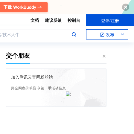
文档
建议反馈
控制台
登录/注册
案/技术大牛
发布
交个朋友
加入腾讯云官网粉丝站
蹲全网底价单品 享第一手活动信息