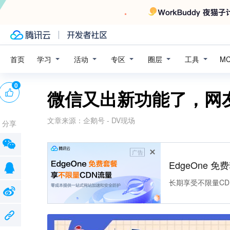
学习
活动
专区
圈层
工具
首页
M
0
微信又出新功能了，网
文章来源：
企鹅号 - DV现场
分享
广告
EdgeOne 
长期享受不限量CD