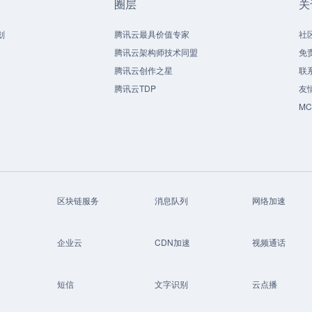
圈层
关
划
腾讯云最具价值专家
社
腾讯云架构师技术同盟
免
腾讯云创作之星
联
腾讯云TDP
友
M
区块链服务
消息队列
网络加速
企业云
CDN加速
视频通话
短信
文字识别
云点播