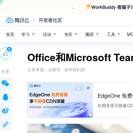
学习
活动
专区
圈层
工具
首页
M
0
Office和Microsoft 
文章来源：
企鹅号 - 新科技幻想
分享
广告
EdgeOne 
长期享受不限量CD