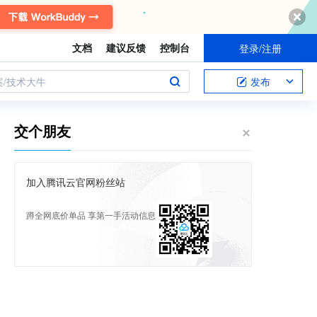
文档
建议反馈
控制台
登录/注册
案/技术大牛
发布
交个朋友
加入腾讯云官网粉丝站
蹲全网底价单品 享第一手活动信息