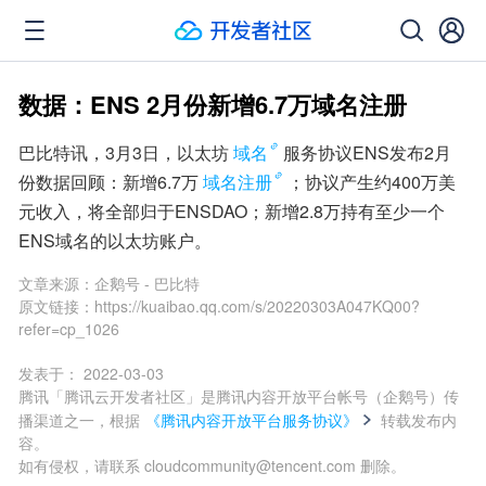
数据：ENS 2月份新增6.7万域名注册
巴比特讯，3月3日，以太坊
域名
服务协议ENS发布2月
份数据回顾：新增6.7万
域名注册
；协议产生约400万美
元收入，将全部归于ENSDAO；新增2.8万持有至少一个
ENS域名的以太坊账户。
文章来源：
企鹅号 - 巴比特
原文链接：
https://kuaibao.qq.com/s/20220303A047KQ00?
refer=cp_1026
发表于：
2022-03-03
腾讯「腾讯云开发者社区」是腾讯内容开放平台帐号（企鹅号）传
播渠道之一，根据
《腾讯内容开放平台服务协议》
转载发布内
容。
如有侵权，请联系 cloudcommunity@tencent.com 删除。