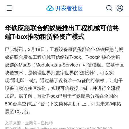
华铁应急联合蚂蚁链推出工程机械可信终
端T-box推动租赁轻资产模式
巴比特讯，3月18日，工程设备租赁头部企业华铁应急与蚂
蚁链联合发布工程机械可信终端T-box。T-box的核心为蚂
蚁链的MaaS（Module-as-a-Service）可信模组。它基于区
块链技术，是物理世界到数字世界的“连接器”，可以实
现“通电即上链”。通过基于设备唯一特征的可信根，让电子
设备自动连接区块链，实现可信数据上链，并进行全流程
加密。据了解，首批T-box已用于华铁应急分布在全国的
500台高空作业平台（下文简称高机）上，计划未来3年拓
展至10万台。
文章来源：
企鹅号 - 巴比特
原文链接：
https://kuaibao.qq.com/s/20220318A06B2W00?