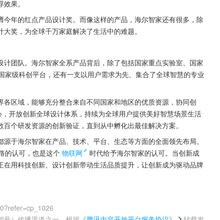
浮效果。
膺今年的红点产品设计奖。而像这样的产品，海尔智家还有很多，除
计大奖，为全球千万家庭解决了生活中的难题。
设计团队。海尔智家全系产品背后，除了包括国家重点实验室、国家
个国家级科创平台，还有一支以用户需求为先、集合了全球智慧的专业
界各区域，能够充分整合来自不同国家和地区的优质资源，协同创
心，开放创新全球设计体系，持续为全球用户提供美好智慧场景生活
数百个研发资源的创新验证，直到从中孵化出最佳解决方案。
都源于海尔智家在产品、技术、平台、生态等方面的全面领先布局。
路的认可，也是这个
物联网
时代给予海尔智家的认可。当创新成
正在用科技创新、设计创新带动生活品质提升，让创新成为驱动品牌
00?refer=cp_1026
鹅号）传播渠道之一，根据
《腾讯内容开放平台服务协议》
转载发