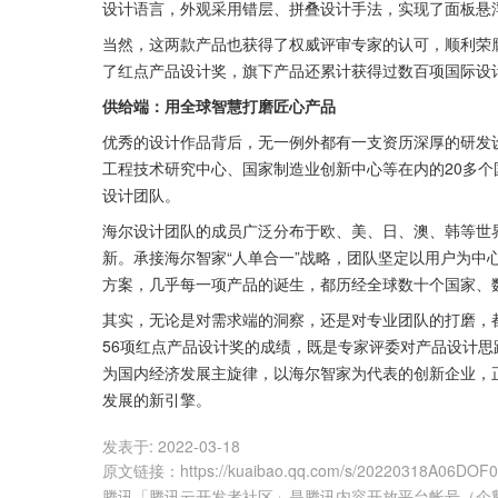
设计语言，外观采用错层、拼叠设计手法，实现了面板悬
当然，这两款产品也获得了权威评审专家的认可，顺利荣
了红点产品设计奖，旗下产品还累计获得过数百项国际设
供给端：用全球智慧打磨匠心产品
优秀的设计作品背后，无一例外都有一支资历深厚的研发
工程技术研究中心、国家制造业创新中心等在内的20多
设计团队。
海尔设计团队的成员广泛分布于欧、美、日、澳、韩等世
新。承接海尔智家“人单合一”战略，团队坚定以用户为中
方案，几乎每一项产品的诞生，都历经全球数十个国家、
其实，无论是对需求端的洞察，还是对专业团队的打磨，
56项红点产品设计奖的成绩，既是专家评委对产品设计思
为国内经济发展主旋律，以海尔智家为代表的创新企业，
发展的新引擎。
发表于:
2022-03-18
原文链接
：
https://kuaibao.qq.com/s/20220318A06DOF
腾讯「腾讯云开发者社区」是腾讯内容开放平台帐号（企