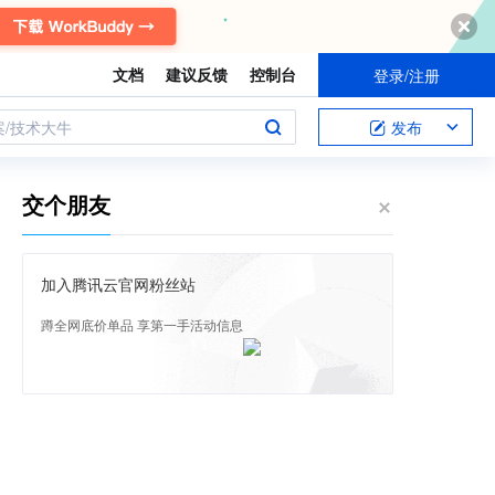
文档
建议反馈
控制台
登录/注册
案/技术大牛
发布
交个朋友
加入腾讯云官网粉丝站
蹲全网底价单品 享第一手活动信息