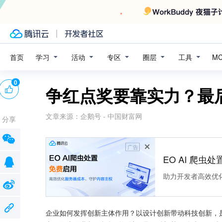
学习
活动
专区
圈层
工具
首页
M
0
争红点奖要靠实力？最
文章来源：
企鹅号 - 中国财富网
分享
广告
EO AI 爬虫
助力开发者高效优
企业如何发挥创新主体作用？以设计创新带动科技创新，