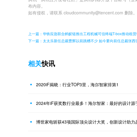
布内容。
如有侵权，请联系 cloudcommunity@tencent.com 删除
上一篇：华铁应急联合蚂蚁链推出工程机械可信终端T-box推动租
下一篇：太太乐新任总裁曹辉以前跳槽不少 如今要向前任总裁张西
相关
快讯
2020iF揭晓：行业TOP3里，海尔智家排第1
2024年iF获奖数行业最多！海尔智家：最好的设计源
博世家电斩获43项国际顶尖设计大奖，创新设计助力