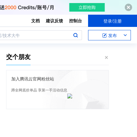
文档
建议反馈
控制台
登录/注册
案/技术大牛
发布
交个朋友
加入腾讯云官网粉丝站
蹲全网底价单品 享第一手活动信息