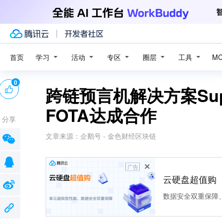
学习
活动
专区
圈层
工具
首页
M
0
跨链预言机解决方案Supr
FOTA达成合作
分享
文章来源：
企鹅号 - 金色财经区块链
广告
云硬盘超值购
数据安全双重保障