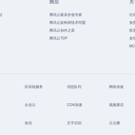
圈层
关
划
腾讯云最具价值专家
社
腾讯云架构师技术同盟
免
腾讯云创作之星
联
腾讯云TDP
友
M
区块链服务
消息队列
网络加速
企业云
CDN加速
视频通话
短信
文字识别
云点播