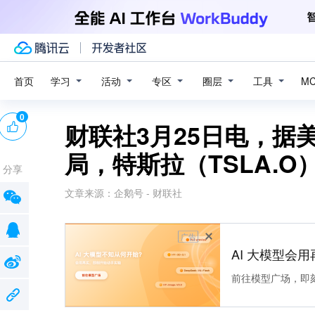
学习
活动
专区
圈层
工具
首页
M
0
财联社3月25日电，据
局，特斯拉（TSLA.O
分享
文章来源：
企鹅号 - 财联社
广告
AI 大模型会用
前往模型广场，即