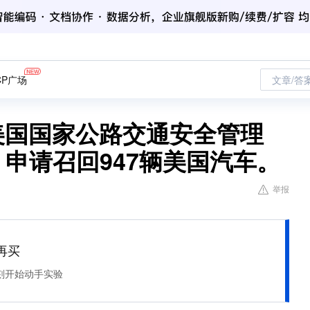
CP广场
文章/答
美国国家公路交通安全管理
）申请召回947辆美国汽车。
举报
再买
刻开始动手实验