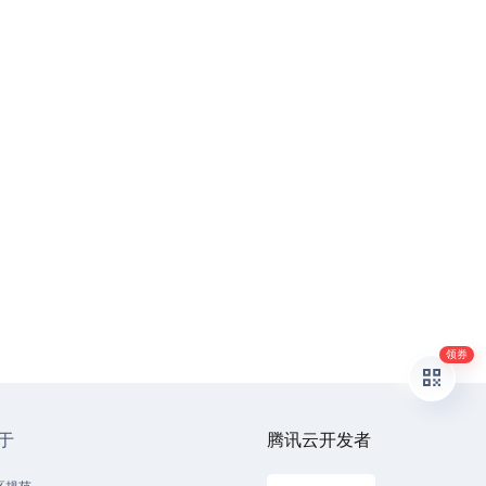
领券
于
腾讯云开发者
区规范