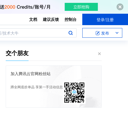
文档
建议反馈
控制台
登录/注册
案/技术大牛
发布
交个朋友
加入腾讯云官网粉丝站
蹲全网底价单品 享第一手活动信息