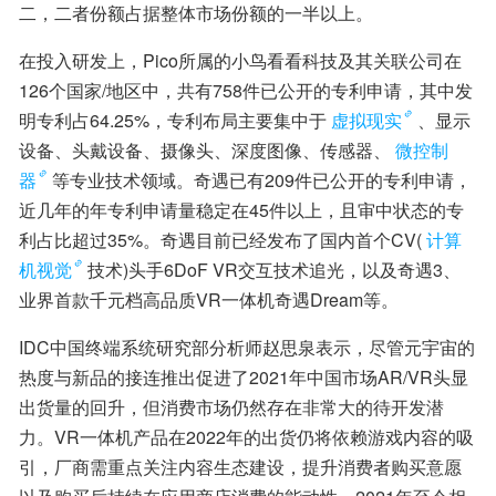
二，二者份额占据整体市场份额的一半以上。
在投入研发上，Pico所属的小鸟看看科技及其关联公司在
126个国家/地区中，共有758件已公开的专利申请，其中发
明专利占64.25%，专利布局主要集中于
虚拟现实
、显示
设备、头戴设备、摄像头、深度图像、传感器、
微控制
器
等专业技术领域。奇遇已有209件已公开的专利申请，
近几年的年专利申请量稳定在45件以上，且审中状态的专
利占比超过35%。奇遇目前已经发布了国内首个CV(
计算
机视觉
技术)头手6DoF VR交互技术追光，以及奇遇3、
业界首款千元档高品质VR一体机奇遇Dream等。
IDC中国终端系统研究部分析师赵思泉表示，尽管元宇宙的
热度与新品的接连推出促进了2021年中国市场AR/VR头显
出货量的回升，但消费市场仍然存在非常大的待开发潜
力。VR一体机产品在2022年的出货仍将依赖游戏内容的吸
引，厂商需重点关注内容生态建设，提升消费者购买意愿